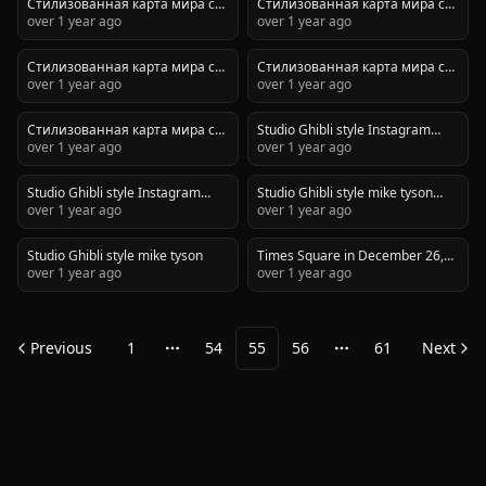
Стилизованная карта мира с
Стилизованная карта мира с
использованием темно-синих
минималистичном стиле с
отмеченными локациями
over 1 year ago
отмеченными локациями
over 1 year ago
и золотых акцентов.
использованием темно-синих
крупных городов мира
крупных городов мира
и золотых акцентов.
соединенных линиями,
соединенных линиями,
Стилизованная карта мира с
Стилизованная карта мира с
оформленная в премиальном
оформленная в премиальном
отмеченными локациями
over 1 year ago
отмеченными локациями
over 1 year ago
минималистичном стиле с
минималистичном стиле с
крупных городов мира
различных бизнес центров
использованием темно-синих
использованием темно-синих
соединенных линиями,
мира соединенных линиями,
и золотых акцентов.
и золотых акцентов.
Стилизованная карта мира с
Studio Ghibli style Instagram
оформленная в премиальном
оформленная в премиальном
отмеченными локациями
over 1 year ago
influencer model selfie
over 1 year ago
минималистичном стиле с
минималистичном стиле с
различных бизнес центров
использованием темно-синих
использованием темно-синих
мира соединенных линиями,
и золотых акцентов.
и золотых акцентов.
Studio Ghibli style Instagram
Studio Ghibli style mike tyson
оформленная в премиальном
influencer
over 1 year ago
portrait
over 1 year ago
минималистичном стиле с
использованием темно-синих
и золотых акцентов.
Studio Ghibli style mike tyson
Times Square in December 26,
over 1 year ago
2007
over 1 year ago
Previous
1
54
55
56
61
Next
More pages
More pages