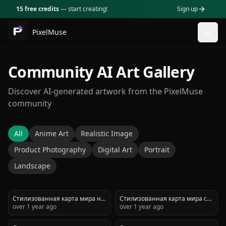
15 free credits
— start creating!
Sign up
PixelMuse
Togg
Community AI Art Gallery
Discover AI-generated artwork from the PixelMuse
community
All
Anime Art
Realistic Image
Product Photography
Digital Art
Portrait
Landscape
Стилизованная карта мира на
Стилизованная карта мира с
тёмном фоне, оформленная в
over 1 year ago
отмеченными локациями
over 1 year ago
премиальном
крупных городов мира,
минималистичном стиле с
оформленная в премиальном