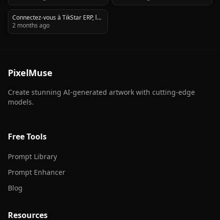
panel statistique
Connectez-vous à TikStar ERP, la
plateforme de gestion
2 months ago
professionnelle pour créateurs
TikTok et agents. Gérez vos
collaborations, suivez vos
performances et développez
votre influence. TikStar, ERP
PixelMuse
TikTok, connexion créateur, login
agent, gestion influenceurs,
tableau de bord TikTok, agence
Create stunning AI-generated artwork with cutting-edge
TikTok, créateurs de contenu,
models.
marketing d'influence
Free Tools
Prompt Library
Prompt Enhancer
Blog
Resources