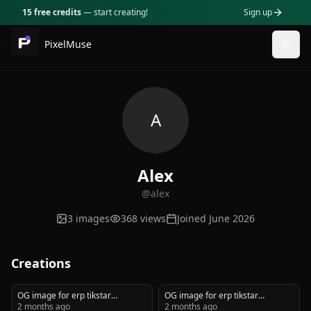
15 free credits
— start creating!
Sign up
PixelMuse
Togg
A
Alex
@
alex
3
images
368
views
Joined
June 2026
Creations
OG image for erp tikstar
OG image for erp tikstar
plateforme pour créateurs tiktok
2 months ago
plateforme pour créateurs tiktok
2 months ago