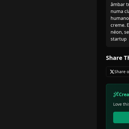
âmbar t
numa cla
humano,
creme. 
néon, se
startup
Share T
Share o
Cre
Love thi