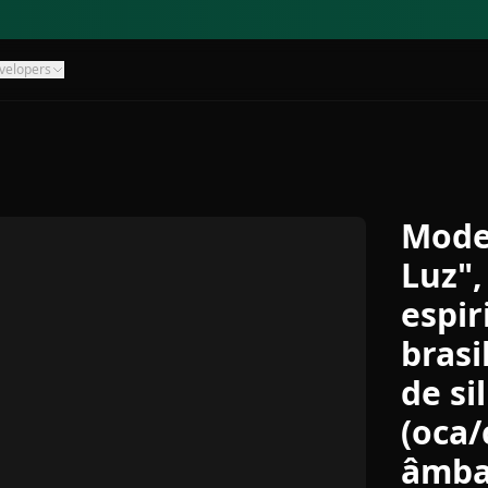
velopers
Mode
Luz",
espir
brasi
de si
(oca/
âmba