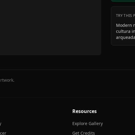
TRY THIS
Modern mi
cultura i
arqueada
pela port
chapada,
âmbar qu
cósmico, 
a tech st
rtwork.
Resources
y
Explore Gallery
cer
Get Credits