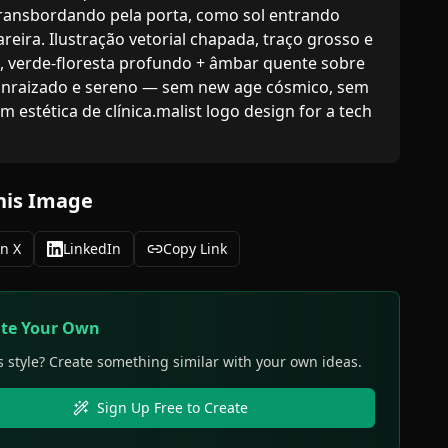
ransbordando pela porta, como sol entrando 
reira. Ilustração vetorial chapada, traço grosso e 
 verde-floresta profundo + âmbar quente sobre 
Enraizado e sereno — sem new age cósmico, sem 
m estética de clínica.malist logo design for a tech 
his Image
n X
LinkedIn
Copy Link
ate Your Own
s style? Create something similar with your own ideas.
Sign Up Free to Create