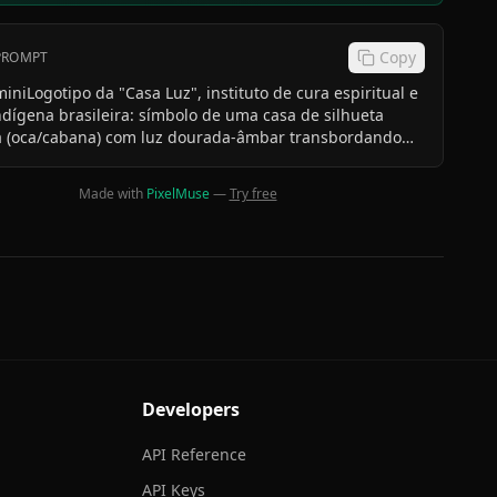
Copy
 PROMPT
niLogotipo da "Casa Luz", instituto de cura espiritual e
ndígena brasileira: símbolo de uma casa de silhueta
 (oca/cabana) com luz dourada-âmbar transbordando
a, como sol entrando numa clareira. Ilustração vetorial
 traço grosso e humano, verde-floresta profundo +
Made with
PixelMuse
—
Try free
ente sobre creme. Enraizado e sereno — sem new age
sem néon, sem estética de clínica.malist logo design for
artup
Developers
API Reference
API Keys