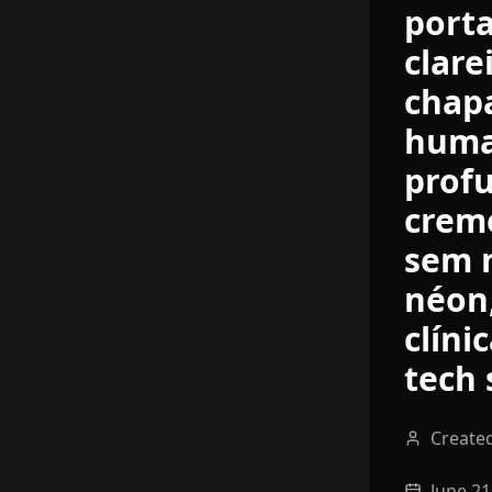
port
clare
chapa
huma
prof
crem
sem 
néon,
clíni
tech 
Create
June 21