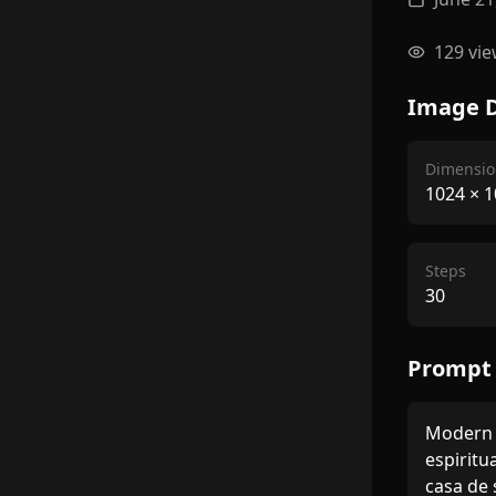
129
vie
Image D
Dimensio
1024
×
1
Steps
30
Prompt
Modern m
espiritu
casa de 