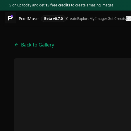
Sign up today and get
15 free credits
to create amazing images!
PixelMuse
Beta v
0.7.0
Create
Explore
My Images
Get Credits
De
Back to Gallery