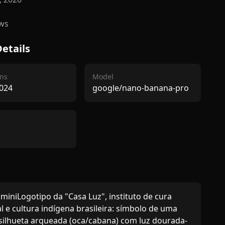
ws
etails
ns
Model
024
google/nano-banana-pro
iniLogotipo da "Casa Luz", instituto de cura 
al e cultura indígena brasileira: símbolo de uma 
silhueta arqueada (oca/cabana) com luz dourada-