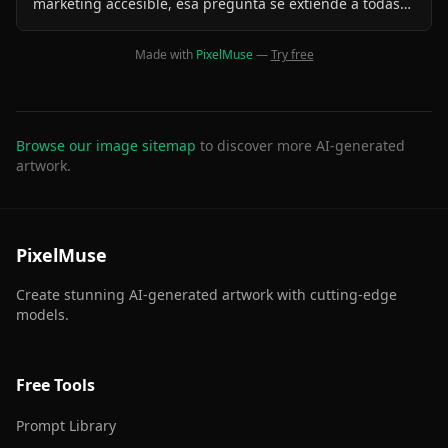
marketing accesible, esa pregunta se extiende a todas
las personas, no solo al “cliente promedio”. Incluir a
personas con diversas capacidades desde la fase de
Made with
PixelMuse
—
Try free
ideación es clave. Ejemplo: Una tienda online de
jardinería rediseñó su sitio tras notar que personas
mayores no lograban encontrar el buscador. Solución:
Se reorganizó la interfaz, aumentando la visibilidad del
buscador y añadiendo una guía de uso en video.
Browse our image sitemap
to discover more AI-generated
Resultado: mayor permanencia en el sitio y un
artwork.
incremento del 19% en ventas del segmento senior.
PixelMuse
Create stunning AI-generated artwork with cutting-edge
models.
Free Tools
Prompt Library